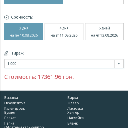
Срочность:
3 дня
4 дня
6 дней
на пн 10.08.2026
на вт 11.08.2026
на чт 13.08.2026
Тираж:
1 000
Стоимость:
17361.96
грн.
Визитка
Бирка
Евровизитка
Флаер
Календарик
Листовка
Буклет
Хенгер
Плакат
Наклейка
Папка
Бланк
Офсетный калькулятор